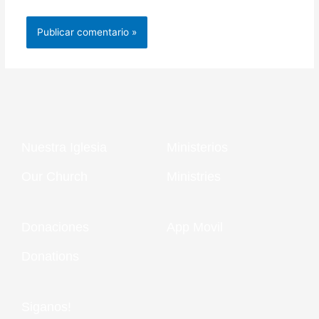
Nuestra Iglesia
Ministerios
Our Church
Ministries
Donaciones
App Movil
Donations
Siganos!