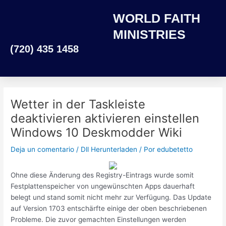
Ir
WORLD FAITH
al
contenido
MINISTRIES
(720) 435 1458
Wetter in der Taskleiste
deaktivieren aktivieren einstellen
Windows 10 Deskmodder Wiki
Deja un comentario
/
Dll Herunterladen
/ Por
edubetetto
Ohne diese Änderung des Registry-Eintrags wurde somit
Festplattenspeicher von ungewünschten Apps dauerhaft
belegt und stand somit nicht mehr zur Verfügung. Das Update
auf Version 1703 entschärfte einige der oben beschriebenen
Probleme. Die zuvor gemachten Einstellungen werden