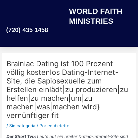
Ir
WORLD FAITH
al
contenido
MINISTRIES
(720) 435 1458
Brainiac Dating ist 100 Prozent
völlig kostenlos Dating-Internet-
Site, die Sapiosexuelle zum
Erstellen einlädt|zu produzieren|zu
helfen|zu machen|um|zu
machen|was|machen wird}
vernünftiger fit
/
Sin categoría
/ Por
edubetetto
Der Short Typ:
Leute auf ein breiter Dating-Internet-Site sind